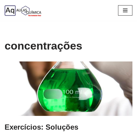
Pular
para
o
conteúdo
concentrações
Exercícios: Soluções