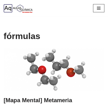
Pular
para
o
conteúdo
fórmulas
[Mapa Mental] Metameria