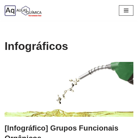
Pular
para
o
conteúdo
Infográficos
[Infográfico] Grupos Funcionais