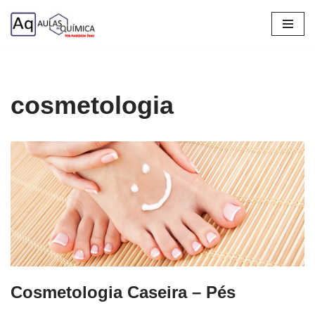
Pular
para
o
conteúdo
cosmetologia
Cosmetologia Caseira – Pés